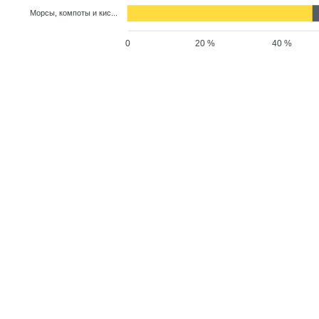
Морсы, компоты и кис...
0
20 %
40 %