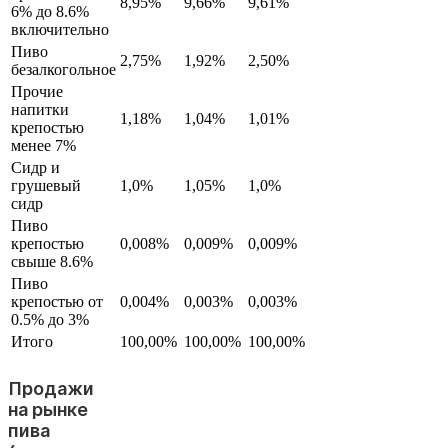
8,95%
9,66%
9,61%
6% до 8.6%
включительно
Пиво
2,75%
1,92%
2,50%
безалкогольное
Прочие
напитки
1,18%
1,04%
1,01%
крепостью
менее 7%
Сидр и
грушевый
1,0%
1,05%
1,0%
сидр
Пиво
крепостью
0,008%
0,009%
0,009%
свыше 8.6%
Пиво
крепостью от
0,004%
0,003%
0,003%
0.5% до 3%
Итого
100,00%
100,00%
100,00%
Продажи
на рынке
пива