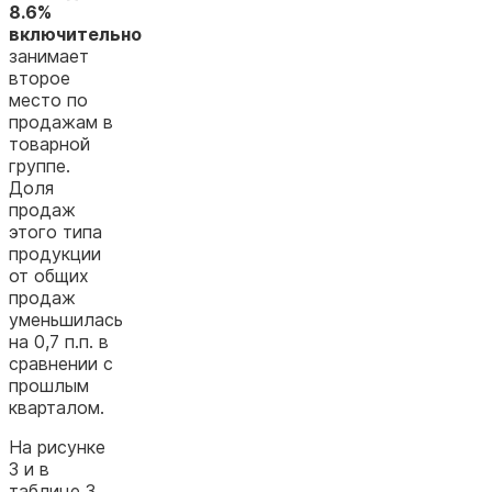
8.6%
включительно
занимает
второе
место по
продажам в
товарной
группе.
Доля
продаж
этого типа
продукции
от общих
продаж
уменьшилась
на 0,7 п.п. в
сравнении с
прошлым
кварталом.
На рисунке
3 и в
таблице 3