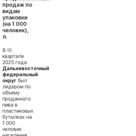
продаж по
видам
упаковки
(на 1 000
человек),
л.
В III
квартале
2025 года
Дальневосточный
федеральный
округ
был
лидером по
объему
проданного
пива в
пластиковых
бутылках на
1 000
человек
населения