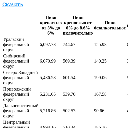
Скачать
Пиво
Пиво
крепостью
крепостью от
Пиво
от 3% до
6% до 8.6%
безалкогольное
6%
включительно
Уральский
федеральный
6,097.78
744.67
155.98
округ
Сибирский
федеральный
6,070.99
569.39
140.25
округ
Северо-Западный
федеральный
5,436.58
601.54
199.06
округ
Приволжский
федеральный
5,231.65
539.70
167.58
округ
Дальневосточный
федеральный
5,216.86
502.53
90.66
округ
Центральный
федеральный
4,994.16
510.34
186.16