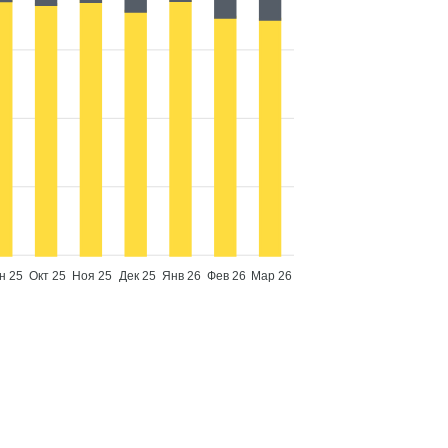
н 25
Окт 25
Ноя 25
Дек 25
Янв 26
Фев 26
Мар 26