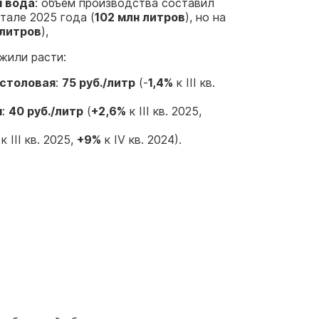
я вода
: объем производства составил
тале 2025 года (
102 млн литров
), но на
 литров
),
жили расти:
-столовая
:
75 руб./литр
(-
1,4%
к III кв.
я
:
40 руб./литр
(
+2,6%
к III кв. 2025,
к III кв. 2025,
+9%
к IV кв. 2024).