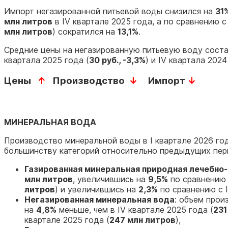
Импорт негазированной питьевой воды снизился на
31
млн литров
в IV квартале 2025 года, а по сравнению 
млн литров
) сократился на
13,1%
.
Средние цены на негазированную питьевую воду сост
квартала 2025 года (
30 руб., -3,3%
) и IV квартала 2024
Цены
↑
Производство
↓
Импорт
↓
МИНЕРАЛЬНАЯ ВОДА
Производство минеральной воды в I квартале 2026 го
большинству категорий относительно предыдущих пер
Газированная минеральная природная лечебно
млн литров
, увеличившись на
9,5%
по сравнению 
литров
) и увеличившись на
2,3%
по сравнению с I
Негазированная минеральная вода
: объем про
на
4,8%
меньше, чем в IV квартале 2025 года (
231
квартале 2025 года (
247 млн литров
),