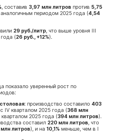
%
, составив
3,97
млн литров
против
5,75
с аналогичным периодом 2025 года (
4,54
авили
29 руб./литр
, что выше уровня III
 года (
26 руб., +12%
).
да показало уверенный рост по
иодов:
-столовая
: производство составило
403
с IV кварталом 2025 года (
368 млн
 кварталом 2025 года (
394 млн литров
).
изводства составил
220 млн литров
, что
 млн литров
), и на
10,1%
меньше, чем в I