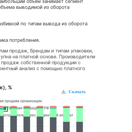
наибольший объем занимает сегмент
объема выводимой из оборота
азбивкой по типам вывода из оборота
ика потребления.
лам продаж, брендам и типам упаковки,
упна на платной основе. Производители
у продаж собственной продукции с
рентный анализ с помощью платного
ж), %
Скачать
ая продажа организации
Продажи за пределы РФ
у потребителю через вендинговый аппарат