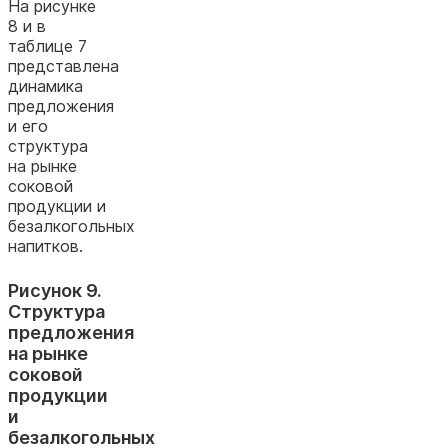
На рисунке
8 и в
таблице 7
представлена
динамика
предложения
и его
структура
на рынке
соковой
продукции и
безалкогольных
напитков.
Рисунок 9.
Структура
предложения
на рынке
соковой
продукции
и
безалкогольных