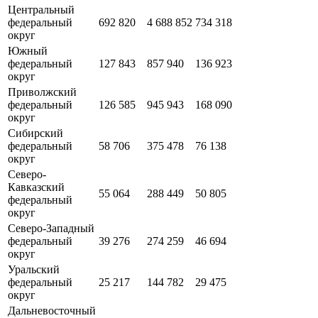
Центральный
федеральный
692 820
4 688 852
734 318
округ
Южный
федеральный
127 843
857 940
136 923
округ
Приволжский
федеральный
126 585
945 943
168 090
округ
Сибирский
федеральный
58 706
375 478
76 138
округ
Северо-
Кавказский
55 064
288 449
50 805
федеральный
округ
Северо-Западный
федеральный
39 276
274 259
46 694
округ
Уральский
федеральный
25 217
144 782
29 475
округ
Дальневосточный