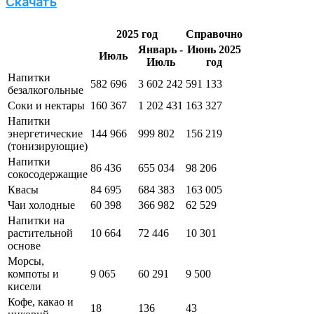
Скачать
2025 год
Справочно
Январь -
Июнь 2025
Июль
Июль
год
Напитки
582 696
3 602 242
591 133
безалкогольные
Соки и нектары
160 367
1 202 431
163 327
Напитки
энергетические
144 966
999 802
156 219
(тонизирующие)
Напитки
86 436
655 034
98 206
сокосодержащие
Квасы
84 695
684 383
163 005
Чаи холодные
60 398
366 982
62 529
Напитки на
растительной
10 664
72 446
10 301
основе
Морсы,
компоты и
9 065
60 291
9 500
кисели
Кофе, какао и
18
136
43