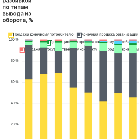
разбивкой
по типам
вывода из
оборота, %
Продажа конечному потребителю
Конечная продажа организации
100 %
Дистанционная продажа конечному потребителю
Продажа по государственному контракту
Продажа конечном
80 %
60 %
40 %
20 %