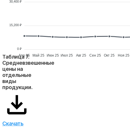
30,400 ₽
15,200 ₽
0 ₽
Апр 25
Май 25
Июн 25
Июл 25
Авг 25
Сен 25
Окт 25
Ноя 25
Таблица 7.
Средневзвешенные
цены на
отдельные
виды
продукции.
Скачать