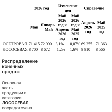
Изменение
2026 год
Справочно
цен
Май
Май
2026
2026
Апрель
Май
Январь
год к
год к
Май
2026
2025
- Май
Апрель
Май
год
год
2026
2025
год
год
ОСЕТРОВАЯ
71 415
72 990
3,1%
0,07%
69 255
71 363
ЛОСОСЕВАЯ
8 700
8 672
-1,2%
1,6%
8 810
8 566
Распределение
конечных
продаж
Основная
часть
продукции в
категории
ЛОСОСЕВАЯ
сосредоточена