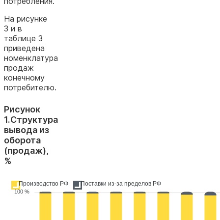
потребления.
На рисунке
3 и в
таблице 3
приведена
номенклатура
продаж
конечному
потребителю.
Рисунок
1.Структура
вывода из
оборота
(продаж),
%
Производство РФ
Поставки из-за пределов РФ
100 %