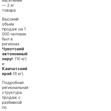
населения
— 2 кг
товара
Высокий
объем
продаж на 1
000 человек
был в
регионах
Чукотский
автономный
округ
(10 кг)
и
Камчатский
край
(6 кг).
Подробная
региональная
структура
продаж с
разбивкой
по