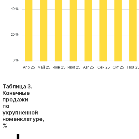
40 %
20 %
0 %
Апр 25
Май 25
Июн 25
Июл 25
Авг 25
Сен 25
Окт 25
Ноя 2
Таблица 3.
Конечные
продажи
по
укрупненной
номенклатуре,
%