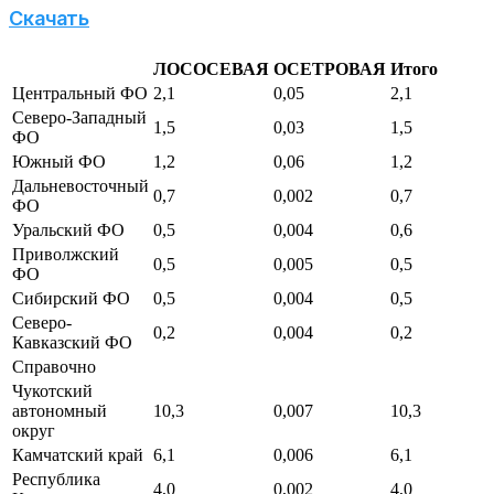
Скачать
ЛОСОСЕВАЯ
ОСЕТРОВАЯ
Итого
Центральный ФО
2,1
0,05
2,1
Северо-Западный
1,5
0,03
1,5
ФО
Южный ФО
1,2
0,06
1,2
Дальневосточный
0,7
0,002
0,7
ФО
Уральский ФО
0,5
0,004
0,6
Приволжский
0,5
0,005
0,5
ФО
Сибирский ФО
0,5
0,004
0,5
Северо-
0,2
0,004
0,2
Кавказский ФО
Справочно
Чукотский
автономный
10,3
0,007
10,3
округ
Камчатский край
6,1
0,006
6,1
Республика
4,0
0,002
4,0