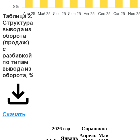
0 %
Апр 25
Май 25
Июн 25
Июл 25
Авг 25
Сен 25
Окт 25
Ноя 2
Таблица 2.
Структура
вывода из
оборота
(продаж)
с
разбивкой
по типам
вывода из
оборота, %
Скачать
2026 год
Справочно
Апрель
Май
Январь