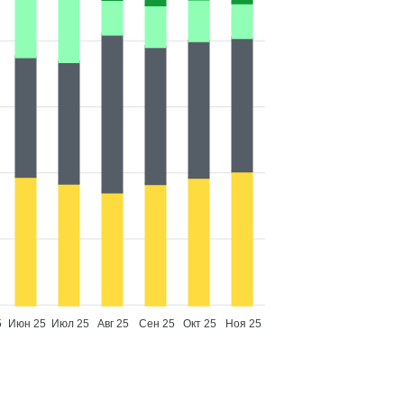
5
Июн 25
Июл 25
Авг 25
Сен 25
Окт 25
Ноя 25