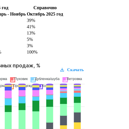
 год
Справочно
рь - Ноябрь
Октябрь 2025 год
39%
41%
13%
5%
3%
%
100%
чных продаж, %
Скачать
орма
Пуховик
Дубленка/шуба
Ветровка
рка
Профодежда
Косуха