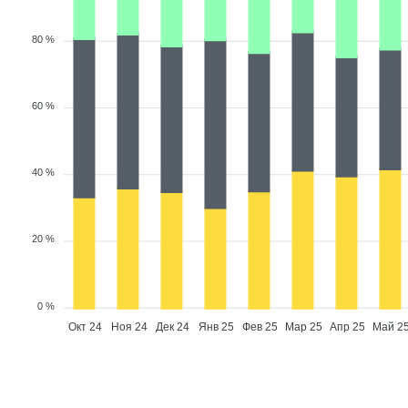
80 %
60 %
40 %
20 %
0 %
Окт 24
Ноя 24
Дек 24
Янв 25
Фев 25
Мар 25
Апр 25
Май 2