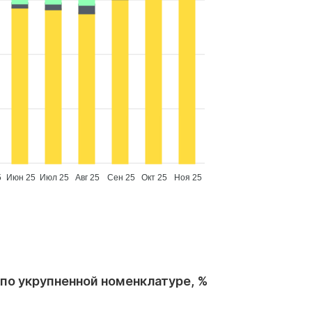
5
Июн 25
Июл 25
Авг 25
Сен 25
Окт 25
Ноя 25
по укрупненной номенклатуре, %