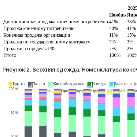
2025
Ноябрь
Янва
Дистанционная продажа конечному потребителю
41%
38%
Продажа конечному потребителю
40%
41%
Конечная продажа организации
11%
15%
Продажа по государственному контракту
7%
3%
Продажи за пределы РФ
2%
2%
Итого
100%
100
Рисунок 2. Верхняя одежда. Номенклатура коне
Куртка
Пальто
Жилет/безрукавка
Накидка
Защитная ф
100 %
Плащ
Прочая верхняя одежда
Бомбер
Па
80 %
60 %