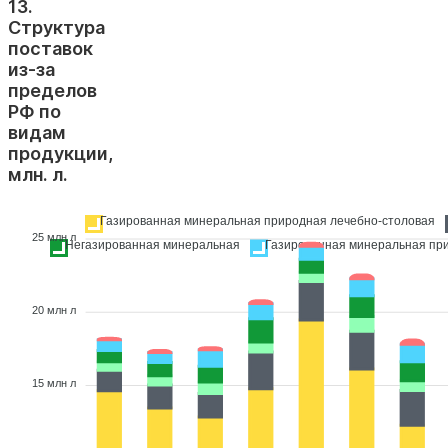
13.
Структура
поставок
из-за
пределов
РФ по
видам
продукции,
млн. л.
Газированная минеральная природная лечебно-столовая
25 млн л
Негазированная минеральная
Газированная минеральная пр
20 млн л
15 млн л