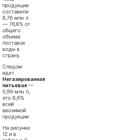
продукции
составили
8,76 млн л
— 76,8% от
общего
объема
поставок
воды в
страну.
Следом
идет
Негазированная
питьевая
—
0,99 млн л,
это 8,6%
всей
ввозимой
продукции
На рисунке
12 и в