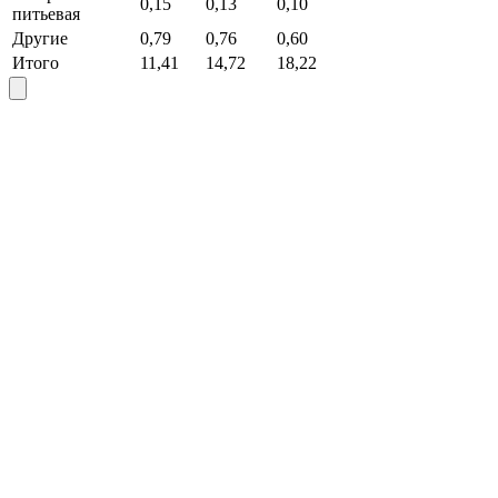
0,15
0,13
0,10
питьевая
Другие
0,79
0,76
0,60
Итого
11,41
14,72
18,22