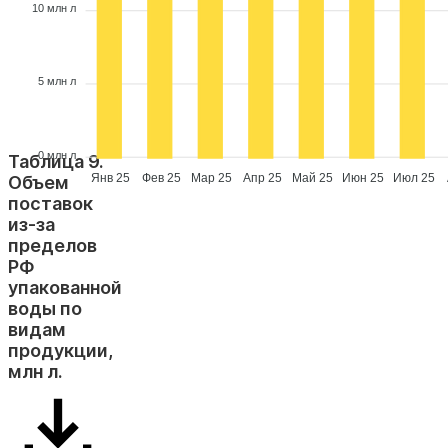
10 млн л
5 млн л
0 млн л
Таблица 9.
Янв 25
Фев 25
Мар 25
Апр 25
Май 25
Июн 25
Июл 25
Объем
поставок
из-за
пределов
РФ
упакованной
воды по
видам
продукции,
млн л.